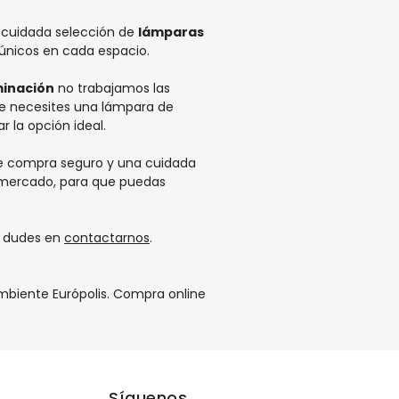
 cuidada selección de
lámparas
únicos en cada espacio.
minación
no trabajamos las
ue necesites una
lámpara de
 la opción ideal.
e compra seguro y una cuidada
l mercado, para que puedas
o dudes en
contactarnos
.
Ambiente Európolis. Compra online
Síguenos