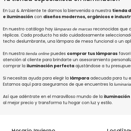
En Luz & Ambiente te damos la bienvenida a nuestra
tienda d
e iluminación
con
diseños modernos, orgánicos e industr
En nuestro catálogo hay
reconocidas que de
lámparas de marcas
réplicas. Cada producto ha sido cuidadosamente seleccionado 
techo
deslumbrante, una
lámpara de mesa
funcional o un
ap
En nuestra
puedes
comprar tus lámparas
favori
tienda online
atención al cliente para brindarte un asesoramiento personal
comprar la
iluminación perfecta
ajustándose a tu presupue
Si necesitas ayuda para elegir la
lámpara
adecuada para tu es
Estamos aquí para asegurarnos de que encuentres la
luminaria
Así que adéntrate en el maravilloso mundo de la
iluminación
al mejor precio y transforma tu hogar con luz y estilo.
Horario Invierno
Localíz