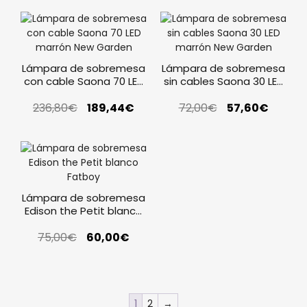
Lámpara de sobremesa
Lámpara de sobremesa
con cable Saona 70 LED
sin cables Saona 30 LED
marrón New Garden
marrón New Garden
236,80
€
189,44
€
72,00
€
57,60
€
Lámpara de sobremesa
Edison the Petit blanco
Fatboy
75,00
€
60,00
€
1
2
→