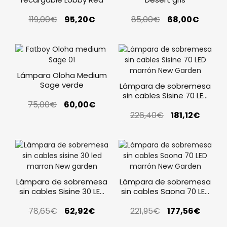
119,00
€
95,20
€
85,00
€
68,00
€
Lámpara Oloha Medium
Sage verde
Lámpara de sobremesa
sin cables Sisine 70 LED
75,00
€
60,00
€
marrón New Garden
226,40
€
181,12
€
Lámpara de sobremesa
Lámpara de sobremesa
sin cables Sisine 30 LED
sin cables Saona 70 LED
marrón New Garden
marrón New Garden
78,65
€
62,92
€
221,95
€
177,56
€