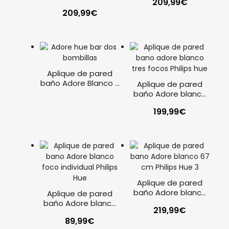
209,99
€
blanco
209,99
€
Aplique de pared
baño Adore Blanco 2
Aplique de pared
focos
baño Adore blanco
tres focos Philips
199,99
€
Hue
Aplique de pared
baño Adore blanco
Aplique de pared
67cm Philips Hue
baño Adore blanco
219,99
€
foco individual Philips
89,99
€
Hue