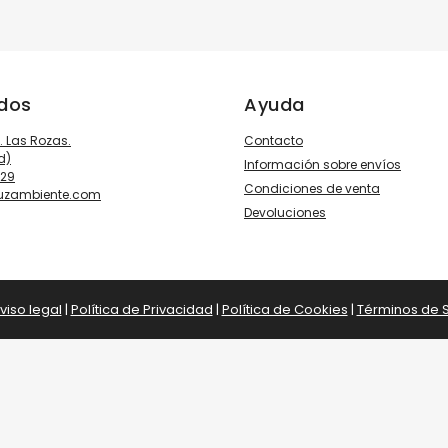
ados
Ayuda
3. Las Rozas.
Contacto
d)
Información sobre envíos
929
Condiciones de venta
luzambiente.com
Devoluciones
viso legal
|
Política de Privacidad
|
Política de Cookies
|
Términos de S