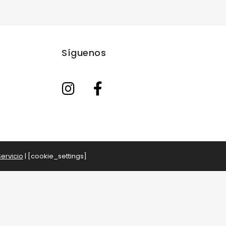
Síguenos
ervicio
| [cookie_settings]