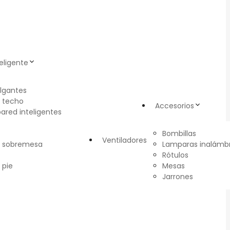
eligente
lgantes
 techo
Accesorios
pared inteligentes
Bombillas
Ventiladores
e sobremesa
Lamparas inalámbr
Rótulos
 pie
Mesas
Jarrones