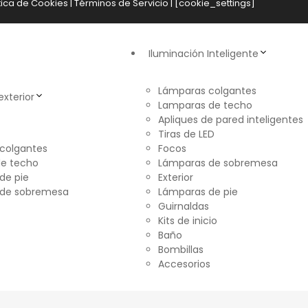
tica de Cookies
|
Términos de Servicio
| [cookie_settings]
Iluminación Inteligente
Lámparas colgantes
exterior
Lamparas de techo
Apliques de pared inteligentes
Tiras de LED
colgantes
Focos
e techo
Lámparas de sobremesa
de pie
Exterior
 de sobremesa
Lámparas de pie
Guirnaldas
Kits de inicio
Baño
Bombillas
Accesorios