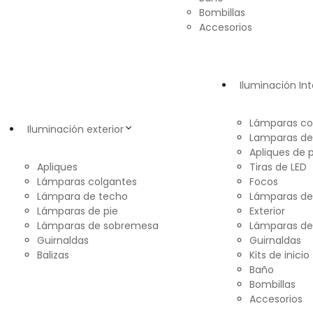
Bombillas
Accesorios
Iluminación Int
Lámparas co
Iluminación exterior
Lamparas de
Apliques de 
Apliques
Tiras de LED
Lámparas colgantes
Focos
Lámpara de techo
Lámparas d
Lámparas de pie
Exterior
Lámparas de sobremesa
Lámparas de
Guirnaldas
Guirnaldas
Balizas
Kits de inicio
Baño
Bombillas
Accesorios