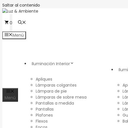
Saltar al contenido
0
Menú
Iluminación Interior
Ilum
Apliques
Lámparas colgantes
Ap
Lámpara de pie
Lá
Lámparas de sobre mesa
Lá
Menú
Pantallas a medida
Lá
Pantallas
Lá
Plafones
Gu
Flexos
Ba
Focos