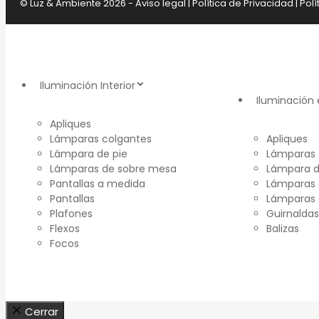
© Luz & Ambiente 2026 -
Aviso legal
|
Política de Privacidad
|
Polí
Iluminación Interior
Iluminación 
Apliques
Lámparas colgantes
Apliques
Lámpara de pie
Lámparas 
Lámparas de sobre mesa
Lámpara d
Pantallas a medida
Lámparas 
Pantallas
Lámparas
Plafones
Guirnaldas
Flexos
Balizas
Focos
Cerrar