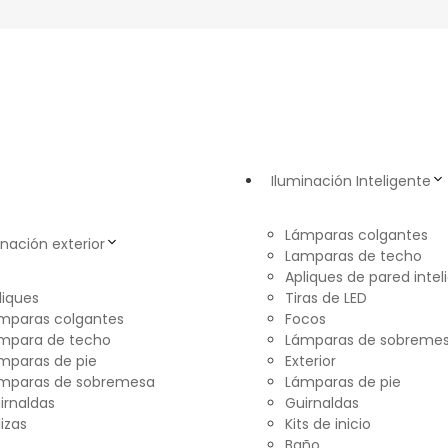
Iluminación Inteligente
Lámparas colgantes
inación exterior
Lamparas de techo
Apliques de pared intel
liques
Tiras de LED
mparas colgantes
Focos
mpara de techo
Lámparas de sobreme
mparas de pie
Exterior
mparas de sobremesa
Lámparas de pie
irnaldas
Guirnaldas
lizas
Kits de inicio
Baño