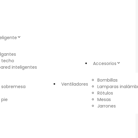
eligente
lgantes
 techo
Accesorios
pared inteligentes
Bombillas
Ventiladores
e sobremesa
Lamparas inalámbr
Rótulos
 pie
Mesas
Jarrones