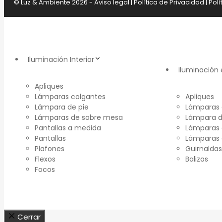
© Luz & Ambiente 2026 -
Aviso legal
|
Política de Privacidad
|
Polí
Iluminación Interior
Iluminación 
Apliques
Lámparas colgantes
Apliques
Lámpara de pie
Lámparas 
Lámparas de sobre mesa
Lámpara d
Pantallas a medida
Lámparas 
Pantallas
Lámparas
Plafones
Guirnaldas
Flexos
Balizas
Focos
Cerrar