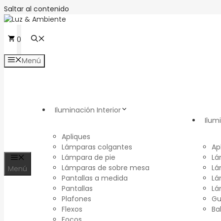
Saltar al contenido
0
Menú
Iluminación Interior
Ilum
Apliques
Lámparas colgantes
Ap
Lámpara de pie
Lá
Lámparas de sobre mesa
Lá
Menú
Pantallas a medida
Lá
Pantallas
Lá
Plafones
Gu
Flexos
Ba
Focos