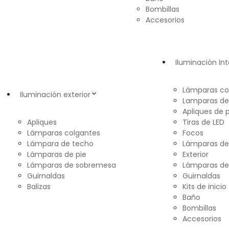
Bombillas
Accesorios
Iluminación Int
Lámparas co
Iluminación exterior
Lamparas de
Apliques de 
Apliques
Tiras de LED
Lámparas colgantes
Focos
Lámpara de techo
Lámparas d
Lámparas de pie
Exterior
Lámparas de sobremesa
Lámparas de
Guirnaldas
Guirnaldas
Balizas
Kits de inicio
Baño
Bombillas
Accesorios