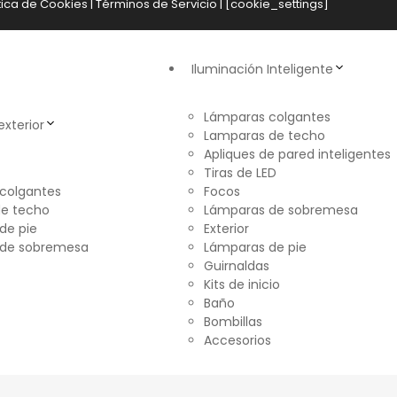
tica de Cookies
|
Términos de Servicio
| [cookie_settings]
Iluminación Inteligente
Lámparas colgantes
exterior
Lamparas de techo
Apliques de pared inteligentes
Tiras de LED
colgantes
Focos
e techo
Lámparas de sobremesa
de pie
Exterior
 de sobremesa
Lámparas de pie
Guirnaldas
Kits de inicio
Baño
Bombillas
Accesorios