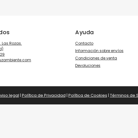
ados
Ayuda
3. Las Rozas.
Contacto
d)
Información sobre envíos
929
Condiciones de venta
luzambiente.com
Devoluciones
viso legal
|
Política de Privacidad
|
Política de Cookies
|
Términos de S