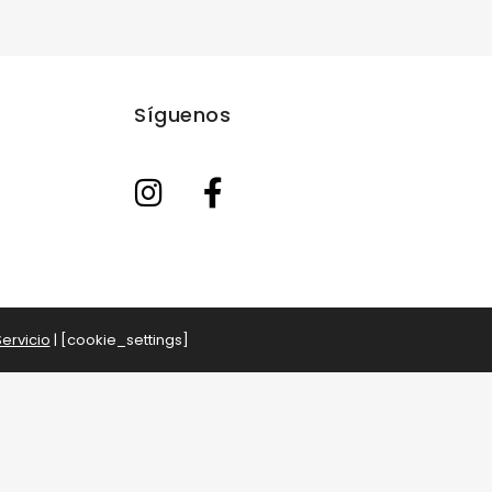
Síguenos
ervicio
| [cookie_settings]