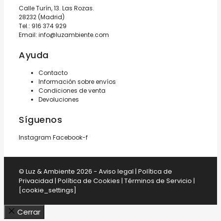
Calle Turín, 13. Las Rozas.
28232 (Madrid)
Tel.:
916 374 929
Email:
info@luzambiente.com
Ayuda
Contacto
Información sobre envíos
Condiciones de venta
Devoluciones
Síguenos
Instagram
Facebook-f
© Luz & Ambiente 2026 -
Aviso legal
|
Política de
Privacidad
|
Política de Cookies
|
Términos de Servicio
|
[cookie_settings]
Cerrar