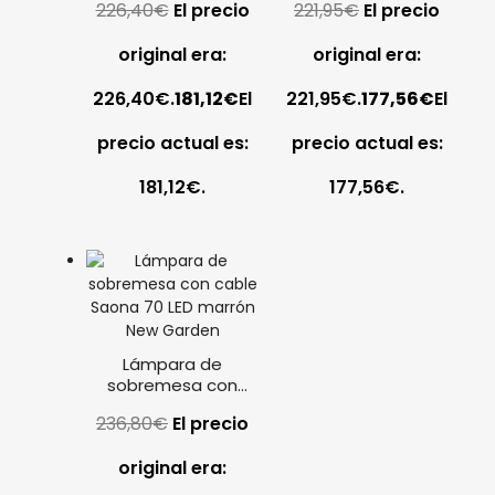
226,40
€
El precio
221,95
€
El precio
marrón New Garden
marrón New Garden
original era:
original era:
226,40€.
181,12
€
El
221,95€.
177,56
€
El
precio actual es:
precio actual es:
181,12€.
177,56€.
Lámpara de
sobremesa con
cable Saona 70 LED
236,80
€
El precio
marrón New Garden
original era: