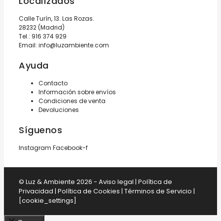
Localízados
Calle Turín, 13. Las Rozas.
28232 (Madrid)
Tel.:
916 374 929
Email:
info@luzambiente.com
Ayuda
Contacto
Información sobre envíos
Condiciones de venta
Devoluciones
Síguenos
Instagram
Facebook-f
© Luz & Ambiente 2026 -
Aviso legal
|
Política de
Privacidad
|
Política de Cookies
|
Términos de Servicio
|
[cookie_settings]