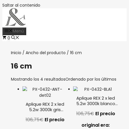
Saltar al contenido
Menú
0
Inicio
/ Ancho del producto / 16 cm
16 cm
Mostrando los 4 resultados
Ordenado por los últimos
Aplique REX 2 x led
5.2w 3000k blanco
Aplique REX 2 x led
PX-0432-BLA LEDS
5.2w 3000k gris
106,75
€
El precio
C4
urbano PX-0432-ANT
106,75
€
El precio
LEDS C
original era: