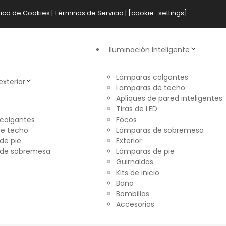
tica de Cookies
|
Términos de Servicio
| [cookie_settings]
Iluminación Inteligente
Lámparas colgantes
exterior
Lamparas de techo
Apliques de pared inteligentes
Tiras de LED
colgantes
Focos
e techo
Lámparas de sobremesa
de pie
Exterior
 de sobremesa
Lámparas de pie
Guirnaldas
Kits de inicio
Baño
Bombillas
Accesorios