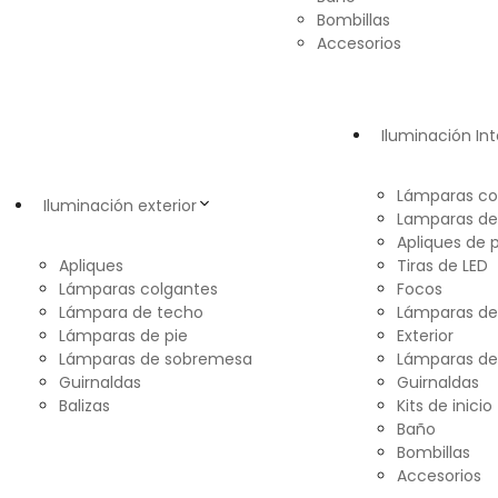
Bombillas
Accesorios
Iluminación Int
Lámparas co
Iluminación exterior
Lamparas de
Apliques de 
Apliques
Tiras de LED
Lámparas colgantes
Focos
Lámpara de techo
Lámparas d
Lámparas de pie
Exterior
Lámparas de sobremesa
Lámparas de
Guirnaldas
Guirnaldas
Balizas
Kits de inicio
Baño
Bombillas
Accesorios