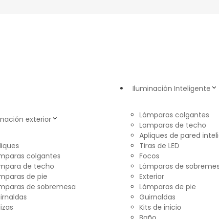
Iluminación Inteligente
Lámparas colgantes
inación exterior
Lamparas de techo
Apliques de pared intel
liques
Tiras de LED
mparas colgantes
Focos
mpara de techo
Lámparas de sobreme
mparas de pie
Exterior
mparas de sobremesa
Lámparas de pie
irnaldas
Guirnaldas
lizas
Kits de inicio
Baño