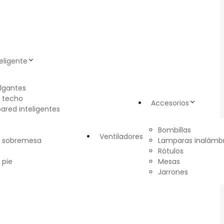
eligente
lgantes
 techo
Accesorios
pared inteligentes
Bombillas
Ventiladores
e sobremesa
Lamparas inalámbr
Rótulos
 pie
Mesas
Jarrones