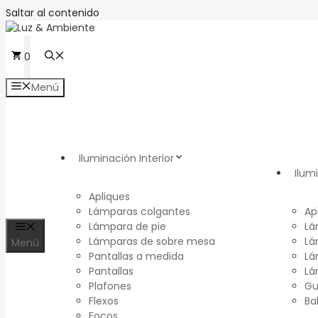
Saltar al contenido
0
Menú
Iluminación Interior
Ilum
Apliques
Lámparas colgantes
Ap
Lámpara de pie
Lá
Lámparas de sobre mesa
Lá
Menú
Pantallas a medida
Lá
Pantallas
Lá
Plafones
Gu
Flexos
Ba
Focos