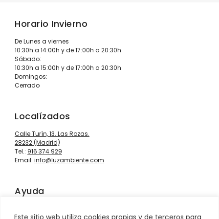
Horario Invierno
De Lunes a viernes
10:30h a 14:00h y de 17:00h a 20:30h
Sábado:
10:30h a 15:00h y de 17:00h a 20:30h
Domingos:
Cerrado
Localízados
Calle Turín, 13. Las Rozas.
28232 (Madrid)
Tel.:
916 374 929
Email:
info@luzambiente.com
Ayuda
Contacto
Este sitio web utiliza cookies propias y de terceros para