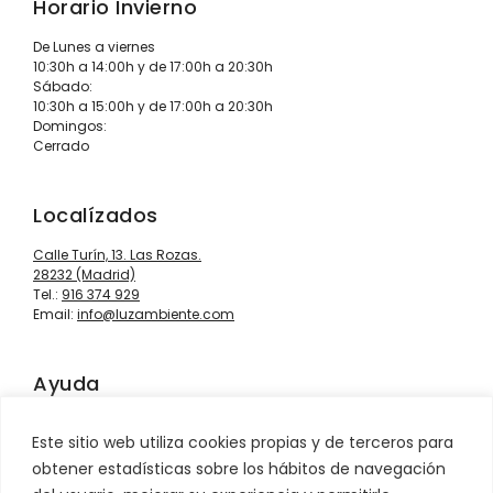
Horario Invierno
De Lunes a viernes
10:30h a 14:00h y de 17:00h a 20:30h
Sábado:
10:30h a 15:00h y de 17:00h a 20:30h
Domingos:
Cerrado
Localízados
Calle Turín, 13. Las Rozas.
28232 (Madrid)
Tel.:
916 374 929
Email:
info@luzambiente.com
Ayuda
Contacto
Este sitio web utiliza cookies propias y de terceros para
Información sobre envíos
obtener estadísticas sobre los hábitos de navegación
Condiciones de venta