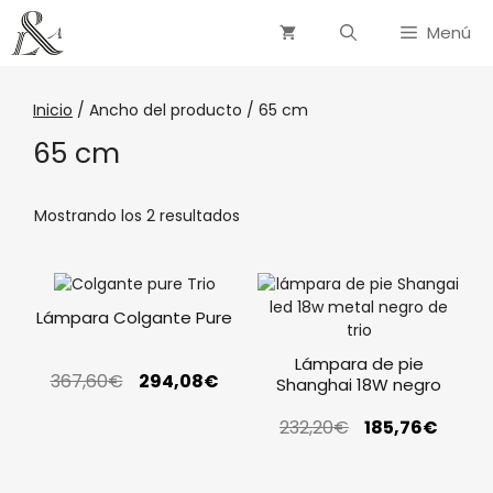
Menú
Inicio
/ Ancho del producto / 65 cm
65 cm
Mostrando los 2 resultados
Lámpara Colgante Pure
Lámpara de pie
367,60
€
294,08
€
Shanghai 18W negro
232,20
€
185,76
€