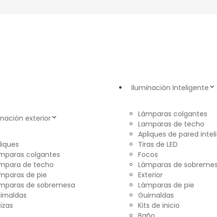
Iluminación Inteligente
Lámparas colgantes
inación exterior
Lamparas de techo
Apliques de pared intel
liques
Tiras de LED
mparas colgantes
Focos
mpara de techo
Lámparas de sobreme
mparas de pie
Exterior
mparas de sobremesa
Lámparas de pie
irnaldas
Guirnaldas
lizas
Kits de inicio
Baño