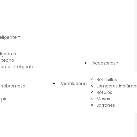
eligente
lgantes
 techo
Accesorios
pared inteligentes
Bombillas
Ventiladores
e sobremesa
Lamparas inalámbr
Rótulos
 pie
Mesas
Jarrones