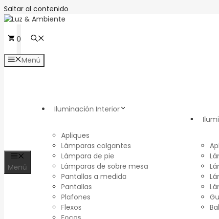
Saltar al contenido
0
Menú
Iluminación Interior
Ilum
Apliques
Lámparas colgantes
Ap
Lámpara de pie
Lá
Lámparas de sobre mesa
Lá
Menú
Pantallas a medida
Lá
Pantallas
Lá
Plafones
Gu
Flexos
Ba
Focos