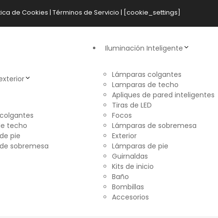
tica de Cookies
|
Términos de Servicio
| [cookie_settings]
Iluminación Inteligente
Lámparas colgantes
exterior
Lamparas de techo
Apliques de pared inteligentes
Tiras de LED
colgantes
Focos
e techo
Lámparas de sobremesa
de pie
Exterior
 de sobremesa
Lámparas de pie
Guirnaldas
Kits de inicio
Baño
Bombillas
Accesorios