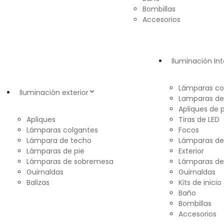
Bombillas
Accesorios
Iluminación Int
Lámparas co
Iluminación exterior
Lamparas de
Apliques de 
Apliques
Tiras de LED
Lámparas colgantes
Focos
Lámpara de techo
Lámparas d
Lámparas de pie
Exterior
Lámparas de sobremesa
Lámparas de
Guirnaldas
Guirnaldas
Balizas
Kits de inicio
Baño
Bombillas
Accesorios