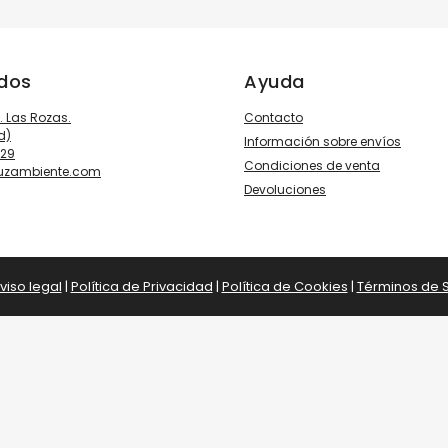
ados
Ayuda
3. Las Rozas.
Contacto
d)
Información sobre envíos
929
Condiciones de venta
luzambiente.com
Devoluciones
viso legal
|
Política de Privacidad
|
Política de Cookies
|
Términos de S