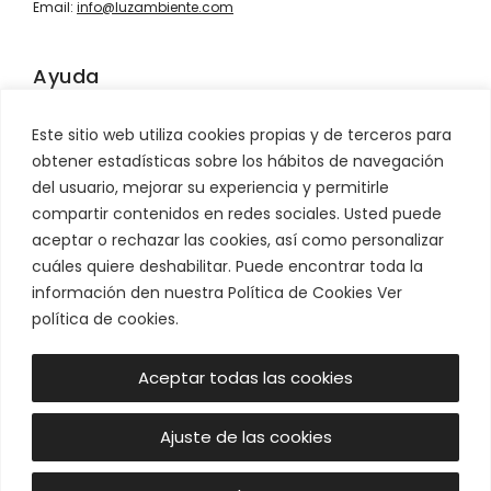
Email:
info@luzambiente.com
Ayuda
Contacto
Este sitio web utiliza cookies propias y de terceros para
Información sobre envíos
obtener estadísticas sobre los hábitos de navegación
Condiciones de venta
del usuario, mejorar su experiencia y permitirle
Devoluciones
compartir contenidos en redes sociales. Usted puede
aceptar o rechazar las cookies, así como personalizar
Síguenos
cuáles quiere deshabilitar. Puede encontrar toda la
información den nuestra Política de Cookies Ver
política de cookies.
Aceptar todas las cookies
Ajuste de las cookies
© Luz & Ambiente 2026 -
Aviso legal
|
Política de Privacidad
|
Política de Cookies
|
Términos de Servicio
|