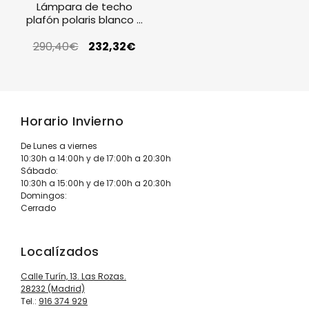
Lámpara de techo
plafón polaris blanco y
tela FM Iluminación
290,40
€
232,32
€
Horario Invierno
De Lunes a viernes
10:30h a 14:00h y de 17:00h a 20:30h
Sábado:
10:30h a 15:00h y de 17:00h a 20:30h
Domingos:
Cerrado
Localízados
Calle Turín, 13. Las Rozas.
28232 (Madrid)
Tel.:
916 374 929