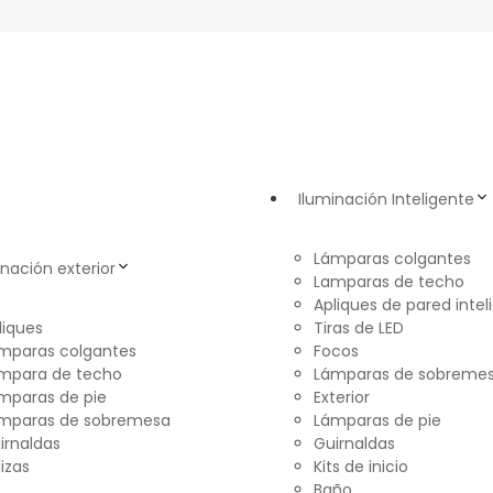
Iluminación Inteligente
Lámparas colgantes
inación exterior
Lamparas de techo
Apliques de pared intel
liques
Tiras de LED
mparas colgantes
Focos
mpara de techo
Lámparas de sobreme
mparas de pie
Exterior
mparas de sobremesa
Lámparas de pie
irnaldas
Guirnaldas
lizas
Kits de inicio
Baño