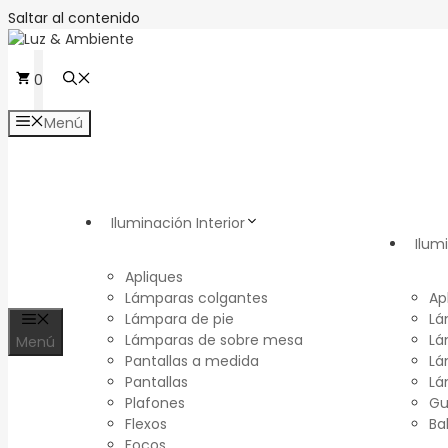
Saltar al contenido
0
Menú
Iluminación Interior
Ilum
Apliques
Lámparas colgantes
Ap
Lámpara de pie
Lá
Lámparas de sobre mesa
Lá
Menú
Pantallas a medida
Lá
Pantallas
Lá
Plafones
Gu
Flexos
Ba
Focos