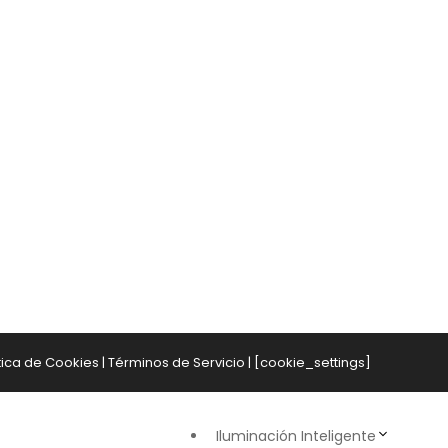
tica de Cookies
|
Términos de Servicio
| [cookie_settings]
Iluminación Inteligente