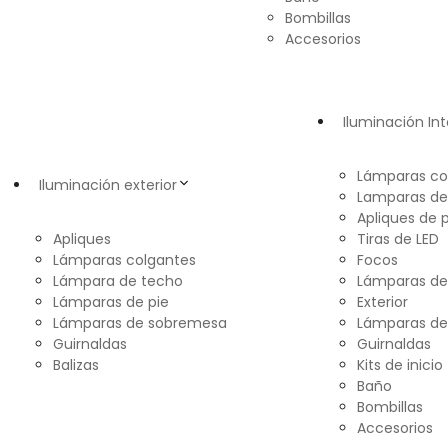
Bombillas
Accesorios
Iluminación Int
Lámparas co
Iluminación exterior
Lamparas de
Apliques de 
Apliques
Tiras de LED
Lámparas colgantes
Focos
Lámpara de techo
Lámparas d
Lámparas de pie
Exterior
Lámparas de sobremesa
Lámparas de
Guirnaldas
Guirnaldas
Balizas
Kits de inicio
Baño
Bombillas
Accesorios