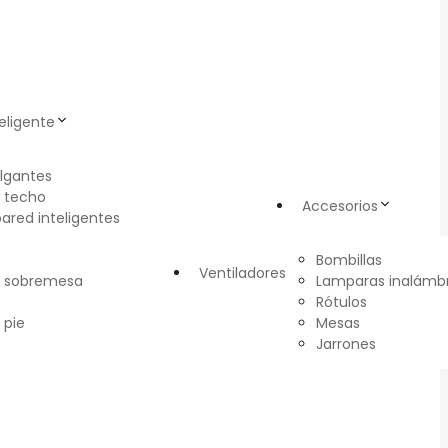
eligente
lgantes
 techo
Accesorios
pared inteligentes
Bombillas
Ventiladores
e sobremesa
Lamparas inalámbr
Rótulos
 pie
Mesas
Jarrones