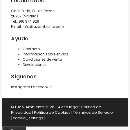
Localízados
Calle Turín, 13. Las Rozas.
28232 (Madrid)
Tel.:
916 374 929
Email:
info@luzambiente.com
Ayuda
Contacto
Información sobre envíos
Condiciones de venta
Devoluciones
Síguenos
Instagram
Facebook-f
© Luz & Ambiente 2026 -
Aviso legal
|
Política de
Privacidad
|
Política de Cookies
|
Términos de Servicio
|
[cookie_settings]