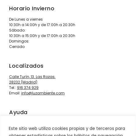
Horario Invierno
De Lunes a viernes
10:30h a 14:00h y de 17:00h a 20:30h
Sábado:
10:30h a 15:00h y de 17:00h a 20:30h
Domingos:
Cerrado
Localízados
Calle Turín, 13. Las Rozas.
28232 (Madrid)
Tel.:
916 374 929
Email:
info@luzambiente.com
Ayuda
Contacto
Este sitio web utiliza cookies propias y de terceros para
Información sobre envíos
obtener estadísticas sobre los hábitos de navegación