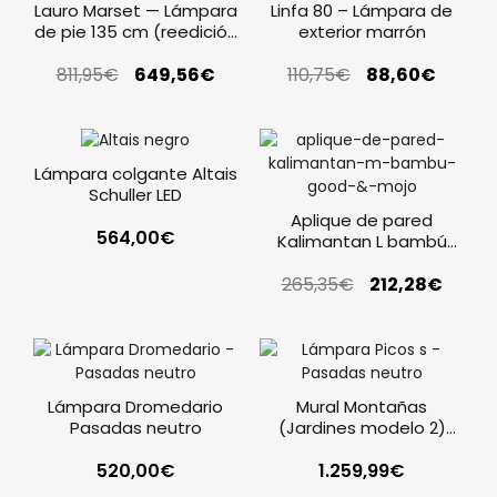
Lauro Marset — Lámpara
Linfa 80 – Lámpara de
de pie 135 cm (reedición
exterior marrón
1973)
811,95
€
649,56
€
110,75
€
88,60
€
Lámpara colgante Altais
Schuller LED
Aplique de pared
564,00
€
Kalimantan L bambú
natural y negro Good &
265,35
€
Mojo
212,28
€
Lámpara Dromedario
Mural Montañas
Pasadas neutro
(Jardines modelo 2)
Barro
520,00
€
1.259,99
€