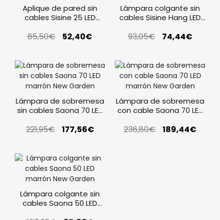
Aplique de pared sin
Lámpara colgante sin
cables Sisine 25 LED
cables Sisine Hang LED
marrón New Garden
marrón New Garden
65,50
€
52,40
€
93,05
€
74,44
€
Lámpara de sobremesa
Lámpara de sobremesa
sin cables Saona 70 LED
con cable Saona 70 LED
marrón New Garden
marrón New Garden
221,95
€
177,56
€
236,80
€
189,44
€
Lámpara colgante sin
cables Saona 50 LED
marrón New Garden