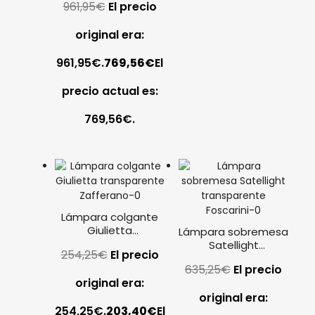
961,95
€
El precio
Marset
original era:
961,95€.
769,56
€
El
precio actual es:
769,56€.
Lámpara colgante
Giulietta
Lámpara sobremesa
transparente
Satellight
254,25
€
El precio
Zafferano
transparente
635,25
€
El precio
Foscarini
original era:
original era:
254,25€.
203,40
€
El