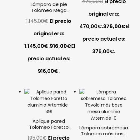
470,00
€
El precio
Lámpara de pie
Tolomeo Mega
original era:
aluminio Artemide
1.145,00
€
El precio
42ø
470,00€.
376,00
€
El
original era:
precio actual es:
1.145,00€.
916,00
€
El
376,00€.
precio actual es:
916,00€.
Aplique pared
Tolomeo Faretto
Lámpara sobremesa
aluminio Artemide
Tolomeo más base
195,00
€
El precio
mesa aluminio