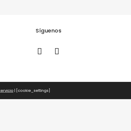
Síguenos
ervicio
| [cookie_settings]