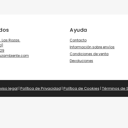
ados
Ayuda
3. Las Rozas.
Contacto
d)
Información sobre envíos
929
Condiciones de venta
luzambiente.com
Devoluciones
viso legal
|
Política de Privacidad
|
Política de Cookies
|
Términos de S