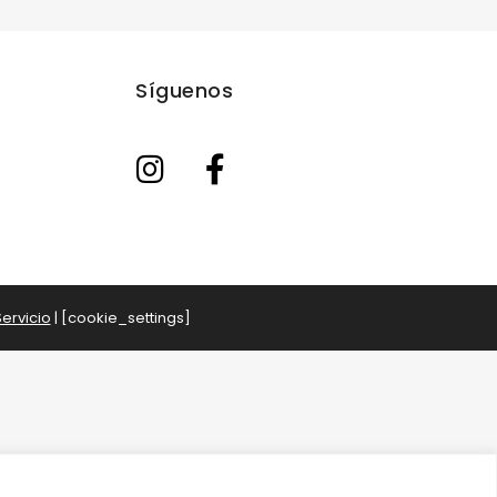
Síguenos
ervicio
| [cookie_settings]