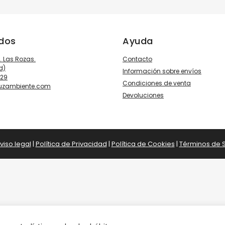
ados
Ayuda
3. Las Rozas.
Contacto
d)
Información sobre envíos
929
Condiciones de venta
luzambiente.com
Devoluciones
viso legal
|
Política de Privacidad
|
Política de Cookies
|
Términos de S