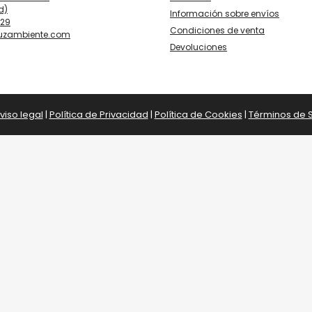
d)
Información sobre envíos
929
Condiciones de venta
luzambiente.com
Devoluciones
viso legal
|
Política de Privacidad
|
Política de Cookies
|
Términos de S