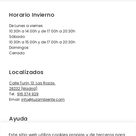
Horario Invierno
De Lunes a viernes
10:30h a 14:00h y de 17:00h a 20:30h
Sábado:
10:30h a 15:00h y de 17:00h a 20:30h
Domingos:
Cerrado
Localízados
Calle Turín, 13. Las Rozas.
28232 (Madrid)
Tel.:
916 374 929
Email:
info@luzambiente.com
Ayuda
Contacto
Este sitio web utiliza cookies propias y de terceros para