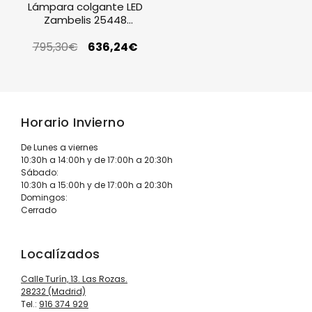
Lámpara colgante LED
Zambelis 25448
acabado coffee
795,30
brushed
€
636,24
€
Horario Invierno
De Lunes a viernes
10:30h a 14:00h y de 17:00h a 20:30h
Sábado:
10:30h a 15:00h y de 17:00h a 20:30h
Domingos:
Cerrado
Localízados
Calle Turín, 13. Las Rozas.
28232 (Madrid)
Tel.:
916 374 929