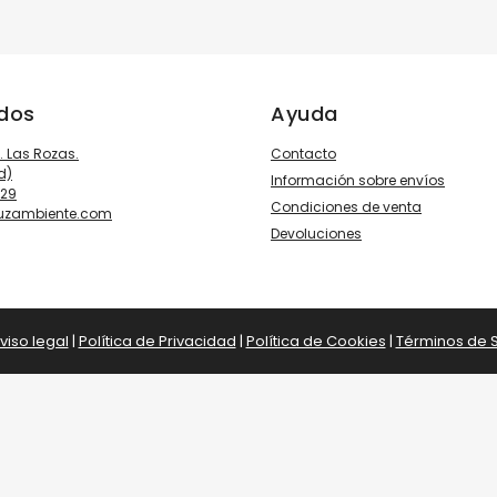
ados
Ayuda
3. Las Rozas.
Contacto
d)
Información sobre envíos
929
Condiciones de venta
luzambiente.com
Devoluciones
viso legal
|
Política de Privacidad
|
Política de Cookies
|
Términos de S