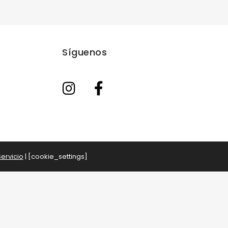
Síguenos
ervicio
| [cookie_settings]