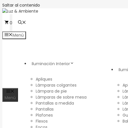
Saltar al contenido
0
Menú
Iluminación Interior
Ilum
Apliques
Lámparas colgantes
Ap
Lámpara de pie
Lá
Lámparas de sobre mesa
Lá
Menú
Pantallas a medida
Lá
Pantallas
Lá
Plafones
Gu
Flexos
Ba
Focos