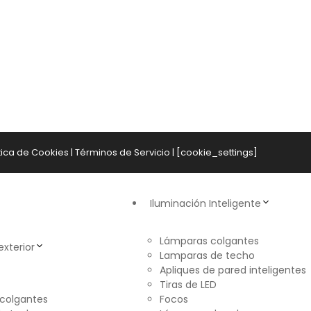
tica de Cookies
|
Términos de Servicio
| [cookie_settings]
Iluminación Inteligente
Lámparas colgantes
exterior
Lamparas de techo
Apliques de pared inteligentes
Tiras de LED
colgantes
Focos