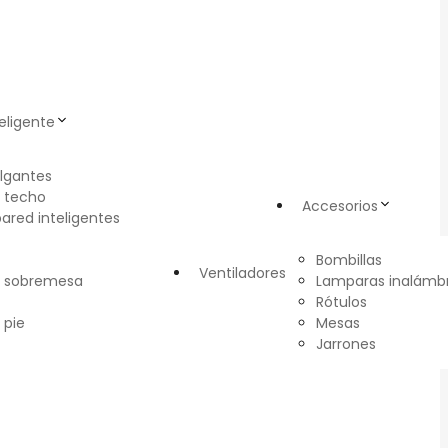
eligente
lgantes
 techo
Accesorios
pared inteligentes
Bombillas
Ventiladores
e sobremesa
Lamparas inalámbr
Rótulos
 pie
Mesas
Jarrones