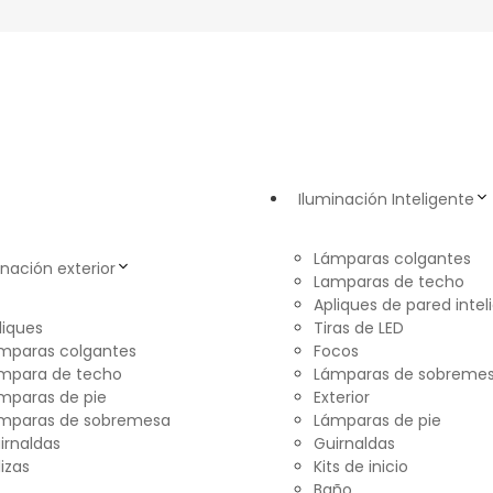
Iluminación Inteligente
Lámparas colgantes
inación exterior
Lamparas de techo
Apliques de pared intel
liques
Tiras de LED
mparas colgantes
Focos
mpara de techo
Lámparas de sobreme
mparas de pie
Exterior
mparas de sobremesa
Lámparas de pie
irnaldas
Guirnaldas
lizas
Kits de inicio
Baño