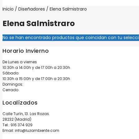
Inicio
/
Diseñadores
/ Elena Salmistraro
Elena Salmistraro
No se han encontrado productos que coincidan con tu selecci
Horario Invierno
De Lunes a viernes
10:30h a 14:00h y de 17:00h a 20:30h
Sábado:
10:30h a 15:00h y de 17:00h a 20:30h
Domingos:
Cerrado
Localízados
Calle Turín, 13. Las Rozas.
28232 (Madrid)
Tel.:
916 374 929
Email:
info@luzambiente.com