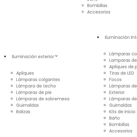
Bombillas
Accesorios
Iluminación Int
Lámparas co
Iluminación exterior
Lamparas de
Apliques de 
Apliques
Tiras de LED
Lámparas colgantes
Focos
Lámpara de techo
Lámparas d
Lámparas de pie
Exterior
Lámparas de sobremesa
Lámparas de
Guirnaldas
Guirnaldas
Balizas
Kits de inicio
Baño
Bombillas
Accesorios