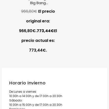
Big Bang
sospensione blanco
966,80
€
El precio
Foscarini
original era:
966,80€.
773,44
€
El
precio actual es:
773,44€.
Horario Invierno
De Lunes a viernes
10:30h a 14:00h y de 17:00h a 20:30h
Sábado:
10:30h a 15:00h y de 17:00h a 20:30h