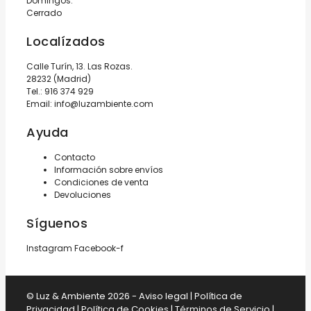
Domingos:
Cerrado
Localízados
Calle Turín, 13. Las Rozas.
28232 (Madrid)
Tel.:
916 374 929
Email:
info@luzambiente.com
Ayuda
Contacto
Información sobre envíos
Condiciones de venta
Devoluciones
Síguenos
Instagram
Facebook-f
© Luz & Ambiente 2026 -
Aviso legal
|
Política de
Privacidad
|
Política de Cookies
|
Términos de Servicio
|