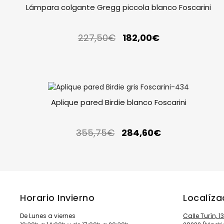
Lámpara colgante Gregg piccola blanco Foscarini
227,50
€
182,00
€
Aplique pared Birdie blanco Foscarini
355,75
€
284,60
€
Horario Invierno
Localíz
De Lunes a viernes
Calle Turín, 1