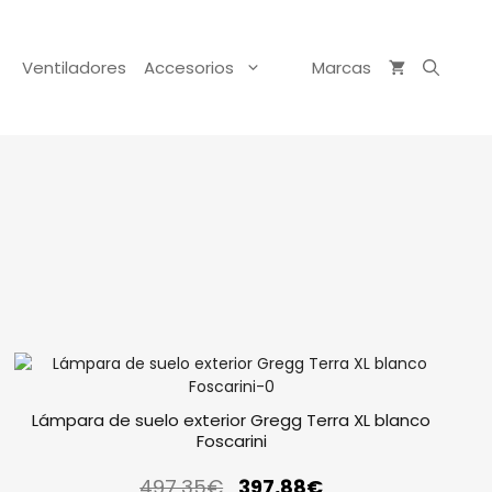
Ventiladores
Accesorios
Marcas
Lámpara de suelo exterior Gregg Terra XL blanco
Foscarini
497,35
€
397,88
€