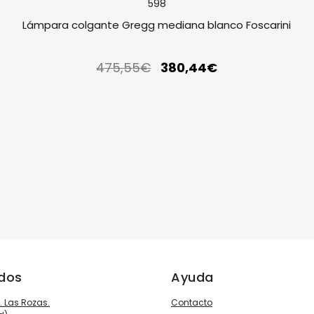
Lámpara colgante Gregg mediana blanco Foscarini
475,55
€
380,44
€
ados
Ayuda
3. Las Rozas.
Contacto