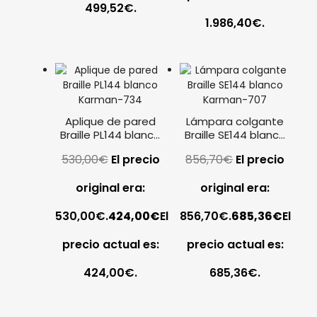
499,52€.
1.986,40€.
Aplique de pared
Lámpara colgante
Braille PL144 blanco
Braille SE144 blanco
Karman
Karman
530,00
€
El precio
856,70
€
El precio
original era:
original era:
530,00€.
424,00
€
El
856,70€.
685,36
€
El
precio actual es:
precio actual es:
424,00€.
685,36€.