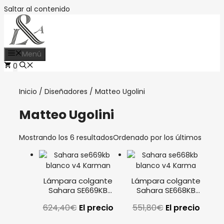
Saltar al contenido
Menú
0
Inicio
/
Diseñadores
/ Matteo Ugolini
Matteo Ugolini
Mostrando los 6 resultados
Ordenado por los últimos
Lámpara colgante
Lámpara colgante
Sahara SE669KB
Sahara SE668KB
blanco Karman
blanco Karman
624,40
€
El precio
551,80
€
El precio