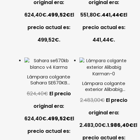
original era:
original era:
624,40€.
499,52
€
El
551,80€.
441,44
€
El
precio actual es:
precio actual es:
499,52€.
441,44€.
Lámpara colgante
Sahara SE670KB
Lámpara colgante
blanco Karman
exterior Alibabig
624,40
€
El precio
Karman
2.483,00
€
El precio
original era:
original era:
624,40€.
499,52
€
El
2.483,00€.
1.986,40
€
El
precio actual es:
precio actual es: