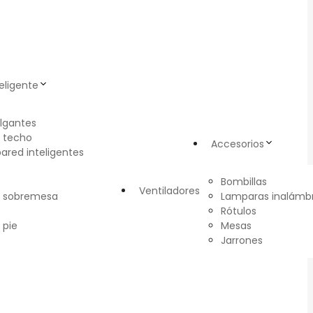
eligente
lgantes
 techo
Accesorios
pared inteligentes
Bombillas
Ventiladores
e sobremesa
Lamparas inalámbr
Rótulos
 pie
Mesas
Jarrones