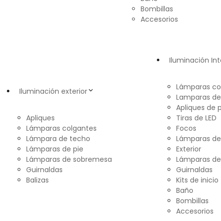
Bombillas
Accesorios
Iluminación Int
Lámparas co
Iluminación exterior
Lamparas de
Apliques de 
Apliques
Tiras de LED
Lámparas colgantes
Focos
Lámpara de techo
Lámparas d
Lámparas de pie
Exterior
Lámparas de sobremesa
Lámparas de
Guirnaldas
Guirnaldas
Balizas
Kits de inicio
Baño
Bombillas
Accesorios