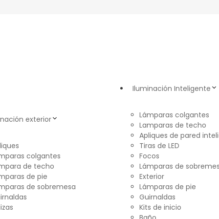
Iluminación Inteligente
Lámparas colgantes
inación exterior
Lamparas de techo
Apliques de pared intel
liques
Tiras de LED
mparas colgantes
Focos
mpara de techo
Lámparas de sobreme
mparas de pie
Exterior
mparas de sobremesa
Lámparas de pie
irnaldas
Guirnaldas
lizas
Kits de inicio
Baño