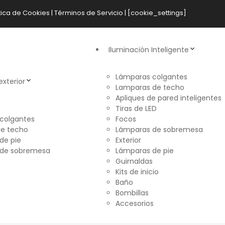
tica de Cookies
|
Términos de Servicio
| [cookie_settings]
Iluminación Inteligente
Lámparas colgantes
exterior
Lamparas de techo
Apliques de pared inteligentes
Tiras de LED
colgantes
Focos
e techo
Lámparas de sobremesa
de pie
Exterior
 de sobremesa
Lámparas de pie
Guirnaldas
Kits de inicio
Baño
Bombillas
Accesorios