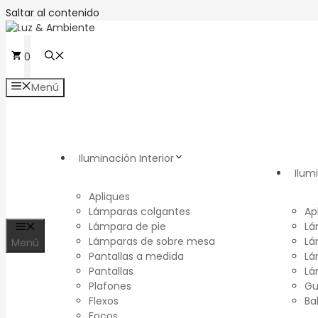
Saltar al contenido
0
Menú
Iluminación Interior
Ilum
Apliques
Lámparas colgantes
Ap
Lámpara de pie
Lá
Lámparas de sobre mesa
Lá
Menú
Pantallas a medida
Lá
Pantallas
Lá
Plafones
Gu
Flexos
Ba
Focos