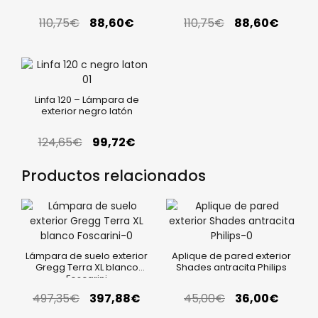
110,75
€
88,60
€
110,75
€
88,60
€
Linfa 120 – Lámpara de
exterior negro latón
124,65
€
99,72
€
Productos relacionados
Lámpara de suelo exterior
Aplique de pared exterior
Gregg Terra XL blanco
Shades antracita Philips
Foscarini
497,35
€
397,88
€
45,00
€
36,00
€