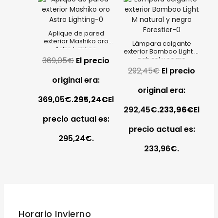
Aplique de pared
exterior Mashiko oro
Lámpara colgante
Astro Lighting
exterior Bamboo Light M
natural y negro
369,05
€
El precio
Forestier
292,45
€
El precio
original era:
original era:
369,05€.
295,24
€
El
292,45€.
233,96
€
El
precio actual es:
precio actual es:
295,24€.
233,96€.
Horario Invierno