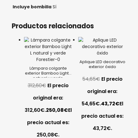
Incluye bombilla
Sí
Productos relacionados
Aplique LED decorativo
exterior óxido
Lámpara colgante
exterior Bamboo Light L
natural y verde
54,65
€
El precio
Forestier
312,60
€
El precio
original era:
original era:
54,65€.
43,72
€
El
312,60€.
250,08
€
El
precio actual es:
precio actual es:
43,72€.
250,08€.