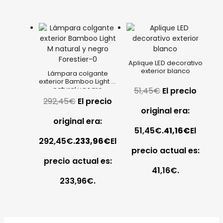
Aplique LED decorativo
exterior blanco
Lámpara colgante
exterior Bamboo Light M
natural y negro
51,45
€
El precio
Forestier
292,45
€
El precio
original era:
original era:
51,45€.
41,16
€
El
292,45€.
233,96
€
El
precio actual es:
precio actual es:
41,16€.
233,96€.