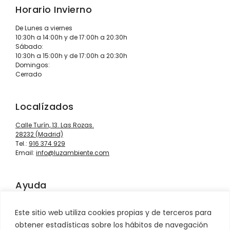
Horario Invierno
De Lunes a viernes
10:30h a 14:00h y de 17:00h a 20:30h
Sábado:
10:30h a 15:00h y de 17:00h a 20:30h
Domingos:
Cerrado
Localízados
Calle Turín, 13. Las Rozas.
28232 (Madrid)
Tel.:
916 374 929
Email:
info@luzambiente.com
Ayuda
Contacto
Este sitio web utiliza cookies propias y de terceros para
Información sobre envíos
obtener estadísticas sobre los hábitos de navegación
Condiciones de venta