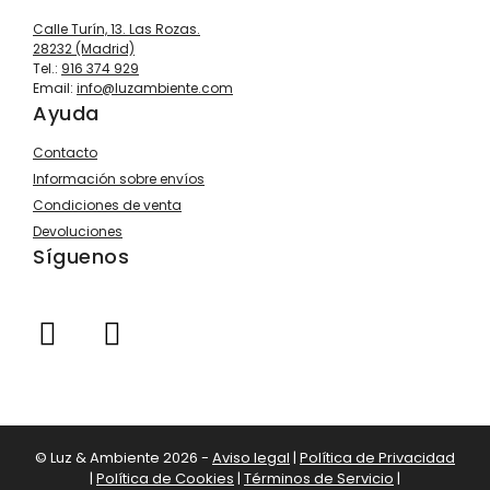
Calle Turín, 13. Las Rozas.
28232 (Madrid)
Tel.:
916 374 929
Email:
info@luzambiente.com
Ayuda
Contacto
Información sobre envíos
Condiciones de venta
Devoluciones
Síguenos
© Luz & Ambiente 2026 -
Aviso legal
|
Política de Privacidad
|
Política de Cookies
|
Términos de Servicio
|