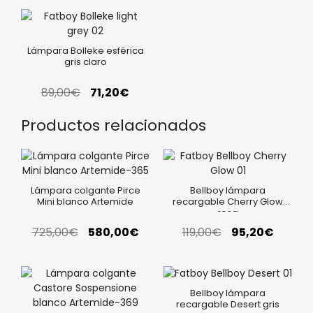
Lámpara Bolleke esférica
gris claro
89,00
€
71,20
€
Productos relacionados
Lámpara colgante Pirce
Bellboy lámpara
Mini blanco Artemide
recargable Cherry Glow
rosa
725,00
€
580,00
€
119,00
€
95,20
€
Bellboy lámpara
recargable Desert gris