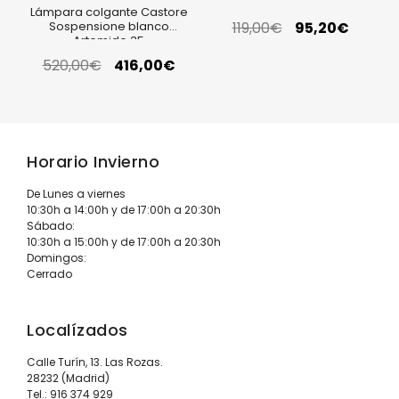
Lámpara colgante Castore
Sospensione blanco
119,00
€
95,20
€
Artemide 35
520,00
€
416,00
€
Horario Invierno
De Lunes a viernes
10:30h a 14:00h y de 17:00h a 20:30h
Sábado:
10:30h a 15:00h y de 17:00h a 20:30h
Domingos:
Cerrado
Localízados
Calle Turín, 13. Las Rozas.
28232 (Madrid)
Tel.:
916 374 929