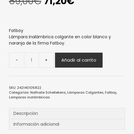
89,00
€
71,20
€
Fatboy
Lámpara inalámbrica colgante en color blanco y
naranja de la firma Fatboy.
Añadir al carrito
SKU:
242140105822
Categorías:
Nathalie Schellekens
,
Lámparas Colgantes
,
Fatboy
,
Lamparas inalámbricas
Descripción
Información adicional