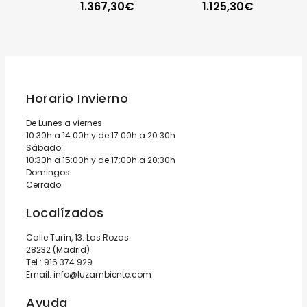
1.367,30
€
1.125,30
€
grafito Vibia
Horario Invierno
De Lunes a viernes
10:30h a 14:00h y de 17:00h a 20:30h
Sábado:
10:30h a 15:00h y de 17:00h a 20:30h
Domingos:
Cerrado
Localízados
Calle Turín, 13. Las Rozas.
28232 (Madrid)
Tel.:
916 374 929
Email:
info@luzambiente.com
Ayuda