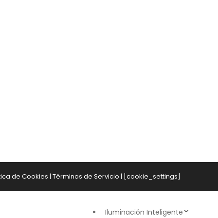
tica de Cookies
|
Términos de Servicio
| [cookie_settings]
Iluminación Inteligente