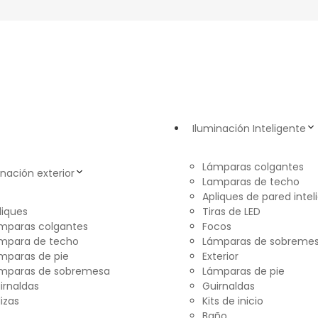
Iluminación Inteligente
Lámparas colgantes
inación exterior
Lamparas de techo
Apliques de pared intel
liques
Tiras de LED
mparas colgantes
Focos
mpara de techo
Lámparas de sobreme
mparas de pie
Exterior
mparas de sobremesa
Lámparas de pie
irnaldas
Guirnaldas
lizas
Kits de inicio
Baño