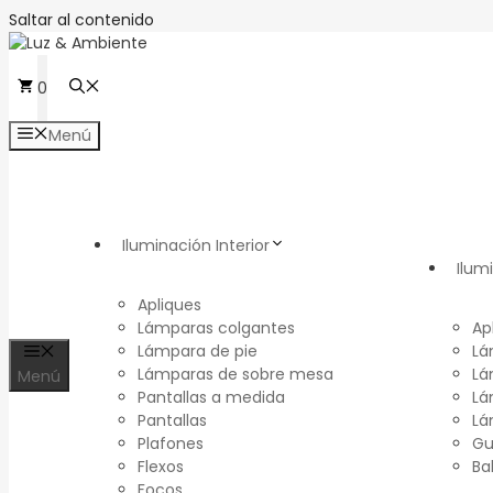
Saltar al contenido
0
Menú
Iluminación Interior
Ilum
Apliques
Lámparas colgantes
Ap
Lámpara de pie
Lá
Lámparas de sobre mesa
Lá
Menú
Pantallas a medida
Lá
Pantallas
Lá
Plafones
Gu
Flexos
Ba
Focos