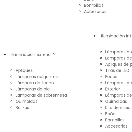
Bombillas
Accesorios
Iluminación Int
Lámparas co
Iluminación exterior
Lamparas de
Apliques de 
Apliques
Tiras de LED
Lámparas colgantes
Focos
Lámpara de techo
Lámparas d
Lámparas de pie
Exterior
Lámparas de sobremesa
Lámparas de
Guirnaldas
Guirnaldas
Balizas
Kits de inicio
Baño
Bombillas
Accesorios