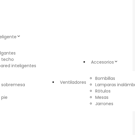
eligente
lgantes
 techo
Accesorios
pared inteligentes
Bombillas
Ventiladores
e sobremesa
Lamparas inalámbr
Rótulos
 pie
Mesas
Jarrones