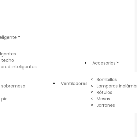
eligente
lgantes
 techo
Accesorios
pared inteligentes
Bombillas
Ventiladores
e sobremesa
Lamparas inalámbr
Rótulos
 pie
Mesas
Jarrones