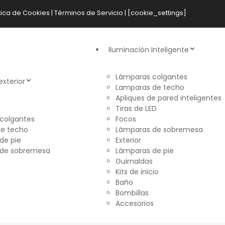
tica de Cookies
|
Términos de Servicio
| [cookie_settings]
Iluminación Inteligente
Lámparas colgantes
exterior
Lamparas de techo
Apliques de pared inteligentes
Tiras de LED
colgantes
Focos
e techo
Lámparas de sobremesa
de pie
Exterior
 de sobremesa
Lámparas de pie
Guirnaldas
Kits de inicio
Baño
Bombillas
Accesorios