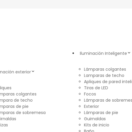
Iluminación Inteligente
Lámparas colgantes
inación exterior
Lamparas de techo
Apliques de pared intel
liques
Tiras de LED
mparas colgantes
Focos
mpara de techo
Lámparas de sobreme
mparas de pie
Exterior
mparas de sobremesa
Lámparas de pie
irnaldas
Guirnaldas
lizas
Kits de inicio
Baño