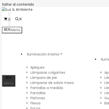
Saltar al contenido
0
Menú
Iluminación Interior
Ilum
Apliques
Lámparas colgantes
Ap
Lámpara de pie
Lá
Lámparas de sobre mesa
Lá
Menú
Pantallas a medida
Lá
Pantallas
Lá
Plafones
Gu
Flexos
Ba
Focos