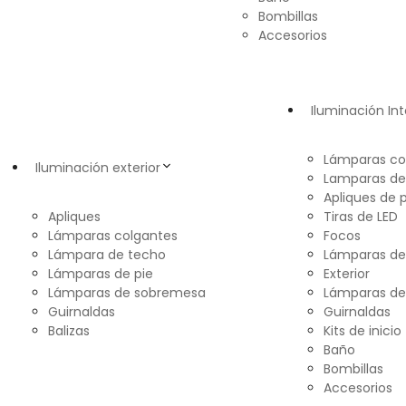
Bombillas
Accesorios
Iluminación Int
Lámparas co
Iluminación exterior
Lamparas de
Apliques de 
Apliques
Tiras de LED
Lámparas colgantes
Focos
Lámpara de techo
Lámparas d
Lámparas de pie
Exterior
Lámparas de sobremesa
Lámparas de
Guirnaldas
Guirnaldas
Balizas
Kits de inicio
Baño
Bombillas
Accesorios