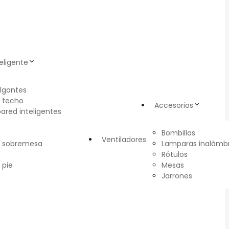
eligente
lgantes
 techo
Accesorios
pared inteligentes
Bombillas
Ventiladores
e sobremesa
Lamparas inalámbr
Rótulos
 pie
Mesas
Jarrones