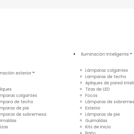
Iluminación Inteligente
Lámparas colgantes
inación exterior
Lamparas de techo
Apliques de pared intel
liques
Tiras de LED
mparas colgantes
Focos
mpara de techo
Lámparas de sobreme
mparas de pie
Exterior
mparas de sobremesa
Lámparas de pie
irnaldas
Guirnaldas
lizas
Kits de inicio
Baño