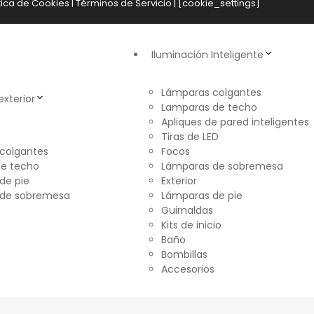
tica de Cookies
|
Términos de Servicio
| [cookie_settings]
Iluminación Inteligente
Lámparas colgantes
exterior
Lamparas de techo
Apliques de pared inteligentes
Tiras de LED
colgantes
Focos
e techo
Lámparas de sobremesa
de pie
Exterior
 de sobremesa
Lámparas de pie
Guirnaldas
Kits de inicio
Baño
Bombillas
Accesorios