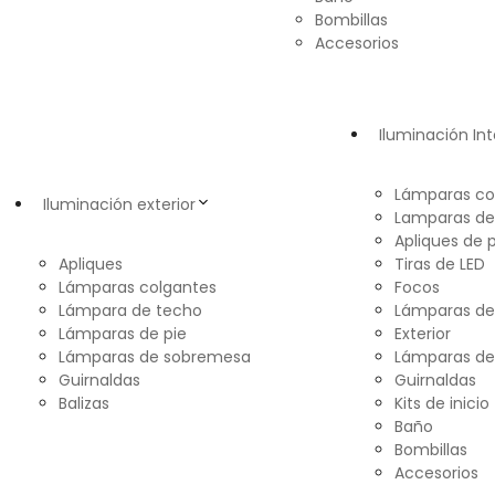
Bombillas
Accesorios
Iluminación Int
Lámparas co
Iluminación exterior
Lamparas de
Apliques de 
Apliques
Tiras de LED
Lámparas colgantes
Focos
Lámpara de techo
Lámparas d
Lámparas de pie
Exterior
Lámparas de sobremesa
Lámparas de
Guirnaldas
Guirnaldas
Balizas
Kits de inicio
Baño
Bombillas
Accesorios