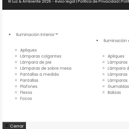
© Luz & Ambiente 2026 -
Aviso legal
|
Política de Privacidad
|
Polí
Iluminación Interior
Iluminación 
Apliques
Lámparas colgantes
Apliques
Lámpara de pie
Lámparas 
Lámparas de sobre mesa
Lámpara d
Pantallas a medida
Lámparas 
Pantallas
Lámparas
Plafones
Guirnaldas
Flexos
Balizas
Focos
Cerrar