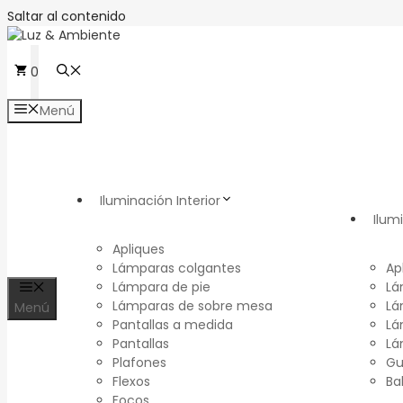
Saltar al contenido
0
Menú
Iluminación Interior
Ilum
Apliques
Lámparas colgantes
Ap
Lámpara de pie
Lá
Lámparas de sobre mesa
Lá
Menú
Pantallas a medida
Lá
Pantallas
Lá
Plafones
Gu
Flexos
Ba
Focos