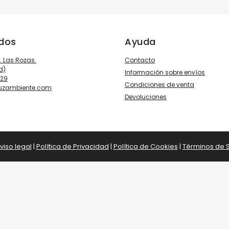
ados
Ayuda
3. Las Rozas.
Contacto
d)
Información sobre envíos
929
Condiciones de venta
luzambiente.com
Devoluciones
viso legal
|
Política de Privacidad
|
Política de Cookies
|
Términos de S