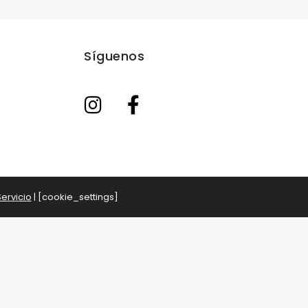
Síguenos
ervicio
| [cookie_settings]