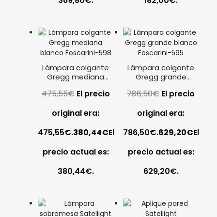
369,80€.
182,00€.
Lámpara colgante
Lámpara colgante
Gregg mediana
Gregg grande
blanco Foscarini
blanco Foscarini
475,55
€
El precio
786,50
€
El precio
original era:
original era:
475,55€.
380,44
€
El
786,50€.
629,20
€
El
precio actual es:
precio actual es:
380,44€.
629,20€.