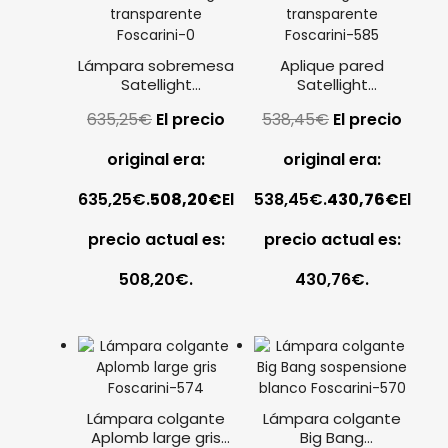
Lámpara sobremesa
Aplique pared
Satellight
Satellight
transparente
transparente
635,25
€
El precio
538,45
€
El precio
Foscarini
Foscarini
original era:
original era:
635,25€.
508,20
€
El
538,45€.
430,76
€
El
precio actual es:
precio actual es:
508,20€.
430,76€.
Lámpara colgante
Lámpara colgante
Aplomb large gris
Big Bang