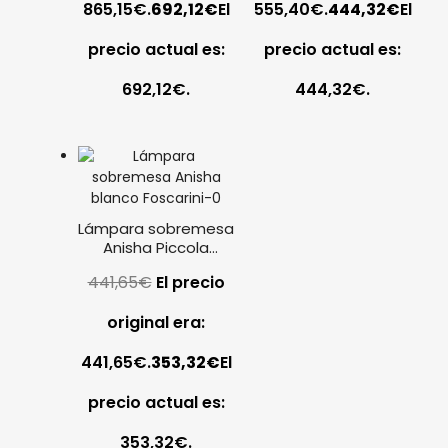
865,15€.
692,12
€
El
555,40€.
444,32
€
El
precio actual es:
precio actual es:
692,12€.
444,32€.
Lámpara sobremesa
Anisha Piccola
blanco Foscarini
441,65
€
El precio
original era:
441,65€.
353,32
€
El
precio actual es:
353,32€.