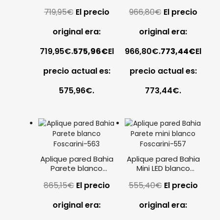
Foscarini
sospensione blanco
719,95
€
El precio
966,80
€
El precio
Foscarini
original era:
original era:
719,95€.
575,96
€
El
966,80€.
773,44
€
El
precio actual es:
precio actual es:
575,96€.
773,44€.
Aplique pared Bahia
Aplique pared Bahia
Parete blanco
Mini LED blanco
Foscarini
Foscarini
865,15
€
El precio
555,40
€
El precio
original era:
original era: