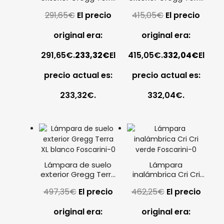
media blanco
grande blanco
291,65
€
El precio
415,05
€
El precio
Foscarini
Foscarini
original era:
original era:
291,65€.
233,32
€
El
415,05€.
332,04
€
El
precio actual es:
precio actual es:
233,32€.
332,04€.
Lámpara de suelo
Lámpara
exterior Gregg Terra
inalámbrica Cri Cri
XL blanco Foscarini
verde Foscarini
497,35
€
El precio
462,25
€
El precio
original era:
original era: