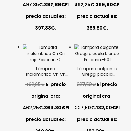
497,35€.
397,88
€
El
462,25€.
369,80
€
El
precio actual es:
precio actual es:
397,88€.
369,80€.
Lámpara
Lámpara colgante
inalámbrica Cri Cri
Gregg piccola
rojo Foscarini
blanco Foscarini
462,25
€
El precio
227,50
€
El precio
original era:
original era:
462,25€.
369,80
€
El
227,50€.
182,00
€
El
precio actual es:
precio actual es: