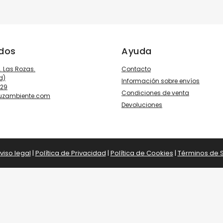
ados
Ayuda
3. Las Rozas.
Contacto
d)
Información sobre envíos
929
Condiciones de venta
luzambiente.com
Devoluciones
viso legal
|
Política de Privacidad
|
Política de Cookies
|
Términos de S