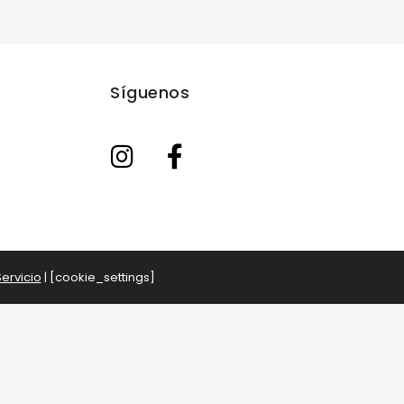
Síguenos
ervicio
| [cookie_settings]