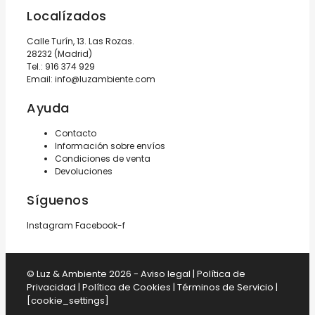
Localízados
Calle Turín, 13. Las Rozas.
28232 (Madrid)
Tel.:
916 374 929
Email:
info@luzambiente.com
Ayuda
Contacto
Información sobre envíos
Condiciones de venta
Devoluciones
Síguenos
Instagram
Facebook-f
© Luz & Ambiente 2026 -
Aviso legal
|
Política de
Privacidad
|
Política de Cookies
|
Términos de Servicio
|
[cookie_settings]