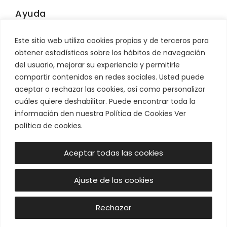
Ayuda
Contacto
Este sitio web utiliza cookies propias y de terceros para
Información sobre envíos
obtener estadísticas sobre los hábitos de navegación
Condiciones de venta
del usuario, mejorar su experiencia y permitirle
Devoluciones
compartir contenidos en redes sociales. Usted puede
aceptar o rechazar las cookies, así como personalizar
Síguenos
cuáles quiere deshabilitar. Puede encontrar toda la
información den nuestra Política de Cookies Ver
política de cookies.
Aceptar todas las cookies
Ajuste de las cookies
© Luz & Ambiente 2026 -
Aviso legal
|
Política de Privacidad
76,35
€
|
Política de Cookies
|
Términos de Servicio
|
Añadir al carrito
Rechazar
61,08
€
[cookie_settings]