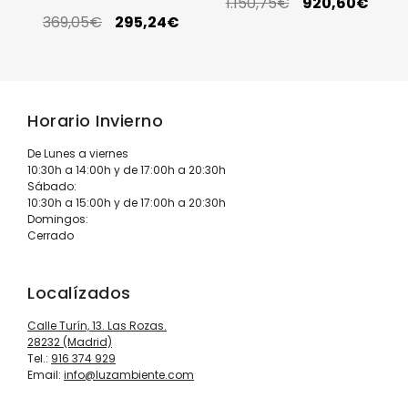
1.150,75
€
920,60
€
369,05
€
295,24
€
Horario Invierno
De Lunes a viernes
10:30h a 14:00h y de 17:00h a 20:30h
Sábado:
10:30h a 15:00h y de 17:00h a 20:30h
Domingos:
Cerrado
Localízados
Calle Turín, 13. Las Rozas.
28232 (Madrid)
Tel.:
916 374 929
Email:
info@luzambiente.com